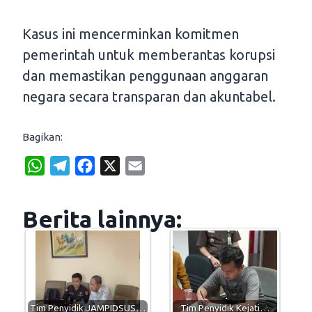
Kasus ini mencerminkan komitmen
pemerintah untuk memberantas korupsi
dan memastikan penggunaan anggaran
negara secara transparan dan akuntabel.
Bagikan:
W
T
F
X
E
h
e
a
m
a
l
c
a
Berita lainnya:
t
e
e
i
s
g
b
l
A
r
o
p
a
o
p
m
k
Tim Penyidik JAMPIDSUS…
Tim Penyidik Kejati…