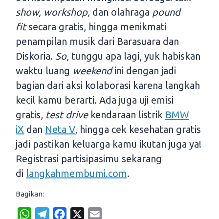
show,
workshop,
dan olahraga
pound
fit
secara gratis, hingga menikmati
penampilan musik dari Barasuara dan
Diskoria.
So
, tunggu apa lagi, yuk habiskan
waktu luang
weekend
ini dengan jadi
bagian dari aksi kolaborasi karena langkah
kecil kamu berarti. Ada juga uji emisi
gratis,
test drive
kendaraan listrik
BMW
iX
dan
Neta V
, hingga cek kesehatan gratis
jadi pastikan keluarga kamu ikutan juga ya!
Registrasi partisipasimu sekarang
di
langkahmembumi.com
.
Bagikan:
W
T
F
X
E