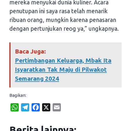
mereka menyukai dunia kuliner. Acara
penutupan ini saya rasa telah menarik
ribuan orang, mungkin karena penasaran
dengan pertunjukan reog ya,” ungkapnya.
Baca Juga:
Pertimbangan Keluarga, Mbak Ita
Isyaratkan Tak Maju di Pilwakot
Semarang 2024
Bagikan:
W
T
F
X
E
h
e
a
m
a
l
c
a
Berita lainnya: