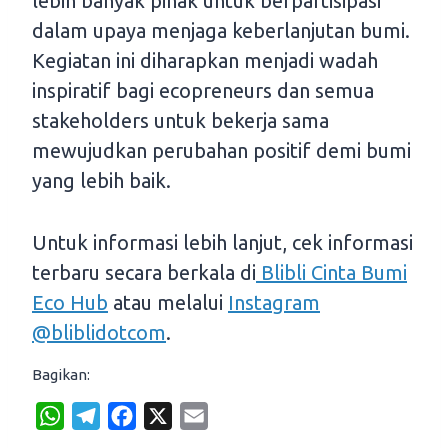
lebih banyak pihak untuk berpartisipasi
dalam upaya menjaga keberlanjutan bumi.
Kegiatan ini diharapkan menjadi wadah
inspiratif bagi ecopreneurs dan semua
stakeholders untuk bekerja sama
mewujudkan perubahan positif demi bumi
yang lebih baik.
Untuk informasi lebih lanjut, cek informasi
terbaru secara berkala di
Blibli Cinta Bumi
Eco Hub
atau melalui
Instagram
@bliblidotcom
.
Bagikan:
W
T
F
X
E
h
e
a
m