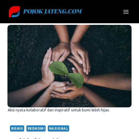
Skip
to
content
Aksi nyata kolaboratif dan inspiratif untuk bumi lebih hijau
BISNIS
EKONOMI
NASIONAL