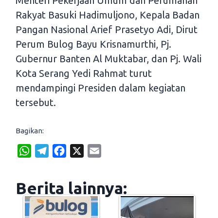
Menteri Pekerjaan Umum dan Perumahan
Rakyat Basuki Hadimuljono, Kepala Badan
Pangan Nasional Arief Prasetyo Adi, Dirut
Perum Bulog Bayu Krisnamurthi, Pj.
Gubernur Banten Al Muktabar, dan Pj. Wali
Kota Serang Yedi Rahmat turut
mendampingi Presiden dalam kegiatan
tersebut.
Bagikan:
W
T
F
X
E
h
e
a
m
a
l
c
a
Berita lainnya:
t
e
e
i
s
g
b
l