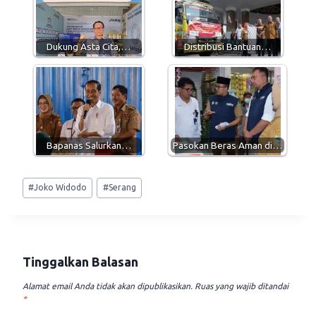
A
r
o
p
a
o
p
m
k
Dukung Asta Cita,…
Distribusi Bantuan…
Bapanas Salurkan…
Pasokan Beras Aman di…
Post
#
Joko Widodo
#
Serang
Tags:
Tinggalkan Balasan
Alamat email Anda tidak akan dipublikasikan.
Ruas yang wajib ditandai
*