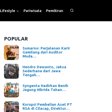
Lifestyle
Pariwisata
Pemikiran
POPULAR
Sumarno: Perjalanan Karir
Gemilang dari Auditor
Muda…
Hendro Dewanto, Jaksa
Sederhana dari Jawa
Tengah…
Syngenta Hadirkan Benih
Jagung Hibrida Tahan…
Korupsi Pembelian Aset PT
RSA di Cilacap, Direktur…