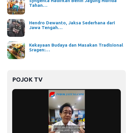
Syngenta Hadirkan Benih Jagung Hibrida
Tahan…
Hendro Dewanto, Jaksa Sederhana dari
Jawa Tengah…
Kekayaan Budaya dan Masakan Tradisional
Sragen:…
POJOK TV