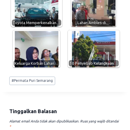
A
r
o
p
a
o
p
m
k
Toyota Memperkenalkan…
Lahan Ambles di…
Keluarga Korban Lahan…
10 Penyebab Kelangkaan…
Post
#
Permata Puri Semarang
Tags:
Tinggalkan Balasan
Alamat email Anda tidak akan dipublikasikan.
Ruas yang wajib ditandai
*