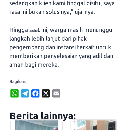
sedangkan klien kami tinggal disitu, saya
rasa ini bukan solusinya,” ujarnya.
Hingga saat ini, warga masih menunggu
langkah lebih lanjut dari pihak
pengembang dan instansi terkait untuk
memberikan penyelesaian yang adil dan
aman bagi mereka.
Bagikan:
W
T
F
X
E
h
e
a
m
a
l
c
a
Berita lainnya:
t
e
e
i
s
g
b
l