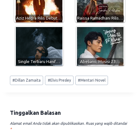
p
a
o
p
m
k
Aziz Hedra Rilis Debut…
Raissa Ramadhani Rilis…
Single Terbaru Hanif…
Abeliano, Musisi 23…
Post
#
Dillan Zamaita
#
Elvis Presley
#
Mentari Novel
Tags:
Tinggalkan Balasan
Alamat email Anda tidak akan dipublikasikan.
Ruas yang wajib ditandai
*