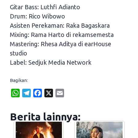
Gitar Bass: Luthfi Adianto
Drum: Rico Wibowo
Asisten Perekaman: Raka Bagaskara
Mixing: Rama Harto di rekamsemesta
Mastering: Rhesa Aditya di earHouse
studio
Label: Sedjuk Media Network
Bagikan:
W
T
F
X
E
h
e
a
m
a
l
c
a
Berita lainnya:
t
e
e
i
s
g
b
l
A
r
o