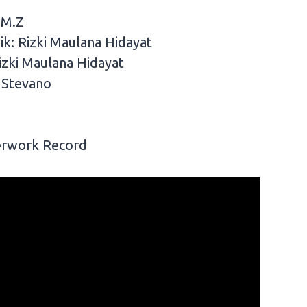
 M.Z
k: Rizki Maulana Hidayat
izki Maulana Hidayat
 Stevano
terwork Record