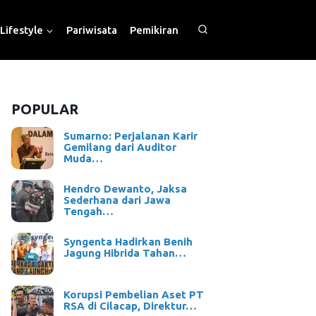
Lifestyle
Pariwisata
Pemikiran
POPULAR
Sumarno: Perjalanan Karir
Gemilang dari Auditor
Muda…
Hendro Dewanto, Jaksa
Sederhana dari Jawa
Tengah…
Syngenta Hadirkan Benih
Jagung Hibrida Tahan…
Korupsi Pembelian Aset PT
RSA di Cilacap, Direktur…