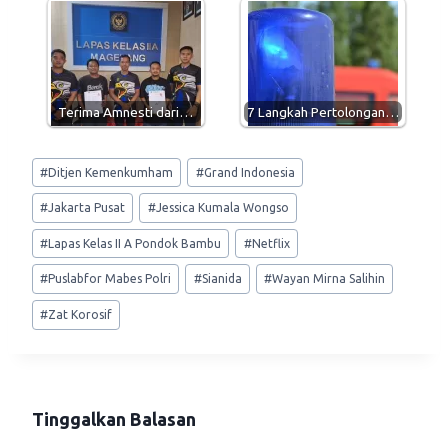
Terima Amnesti dari…
7 Langkah Pertolongan…
Post
#
Ditjen Kemenkumham
#
Grand Indonesia
Tags:
#
Jakarta Pusat
#
Jessica Kumala Wongso
#
Lapas Kelas II A Pondok Bambu
#
Netflix
#
Puslabfor Mabes Polri
#
Sianida
#
Wayan Mirna Salihin
#
Zat Korosif
Tinggalkan Balasan