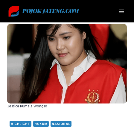
Skip
to
content
Jessica Kumala Wongso
HIGHLIGHT
HUKUM
NASIONAL