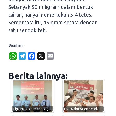
Sebanyak 90 miligram dalam bentuk
cairan, hanya memerlukan 3-4 tetes.
Sementara itu, 15 gram setara dengan
satu sendok teh.
Bagikan:
W
T
F
X
E
h
e
a
m
a
l
c
a
Berita lainnya:
t
e
e
i
s
g
b
l
A
r
o
p
a
o
p
m
k
Tiga Narapidana Khong…
PKS Kabupaten Kendal…