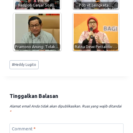
p
m
k
Respon Ganjar Soal…
Potret Sengketa…
Pramono Anung: Tidak…
Ratna Dewi Pettalolo:…
Post
#
Heddy Lugito
Tags:
Tinggalkan Balasan
Alamat email Anda tidak akan dipublikasikan.
Ruas yang wajib ditandai
*
Comment
*