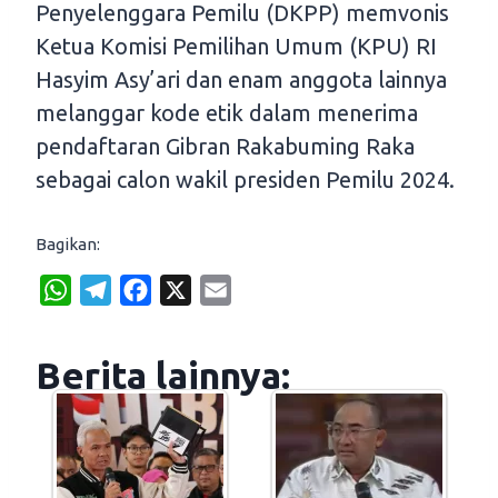
Penyelenggara Pemilu (DKPP) memvonis
Ketua Komisi Pemilihan Umum (KPU) RI
Hasyim Asy’ari dan enam anggota lainnya
melanggar kode etik dalam menerima
pendaftaran Gibran Rakabuming Raka
sebagai calon wakil presiden Pemilu 2024.
Bagikan:
W
T
F
X
E
h
e
a
m
a
l
c
a
Berita lainnya:
t
e
e
i
s
g
b
l
A
r
o
p
a
o