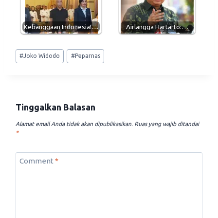
Kebanggaan Indonesia!…
Airlangga Hartarto:…
Post
#
Joko Widodo
#
Peparnas
Tags:
Tinggalkan Balasan
Alamat email Anda tidak akan dipublikasikan.
Ruas yang wajib ditandai
*
Comment
*