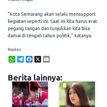
“Kota Semarang akan selalu mensupport
kegiatan seperti ini. Saat ini kita harus erat
pegang tangan dan tunjukkan kita bisa
damai di tengah tahun politik,” katanya.
Bagikan:
W
T
F
X
E
h
e
a
m
a
l
c
a
Berita lainnya:
t
e
e
i
s
g
b
l
A
r
o
p
a
o
p
m
k