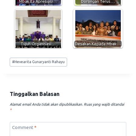
Mbak Ita Apresiasi…
Dorongan Terus…
Tujuh Organisasi…
Desakan Kepada Mbak…
Post
#
Hevearita Gunaryanti Rahayu
Tags:
Tinggalkan Balasan
Alamat email Anda tidak akan dipublikasikan.
Ruas yang wajib ditandai
*
Comment
*