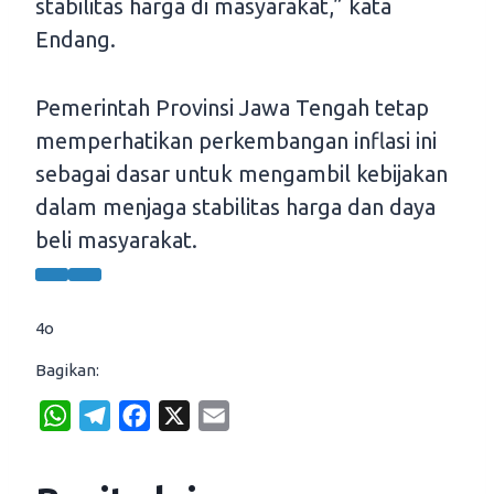
stabilitas harga di masyarakat,” kata
Endang.
Pemerintah Provinsi Jawa Tengah tetap
memperhatikan perkembangan inflasi ini
sebagai dasar untuk mengambil kebijakan
dalam menjaga stabilitas harga dan daya
beli masyarakat.
4o
Bagikan:
W
T
F
X
E
h
e
a
m
a
l
c
a