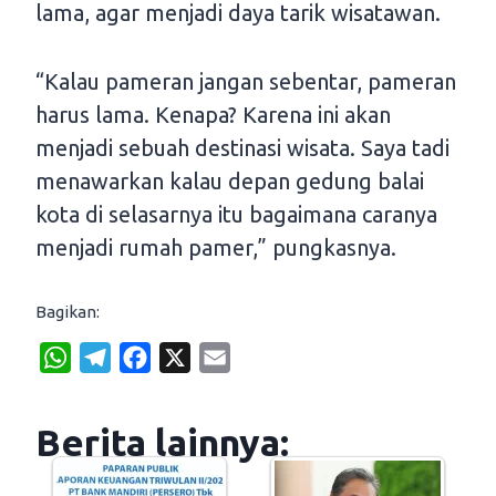
lama, agar menjadi daya tarik wisatawan.
“Kalau pameran jangan sebentar, pameran
harus lama. Kenapa? Karena ini akan
menjadi sebuah destinasi wisata. Saya tadi
menawarkan kalau depan gedung balai
kota di selasarnya itu bagaimana caranya
menjadi rumah pamer,” pungkasnya.
Bagikan:
W
T
F
X
E
h
e
a
m
a
l
c
a
Berita lainnya:
t
e
e
i
s
g
b
l