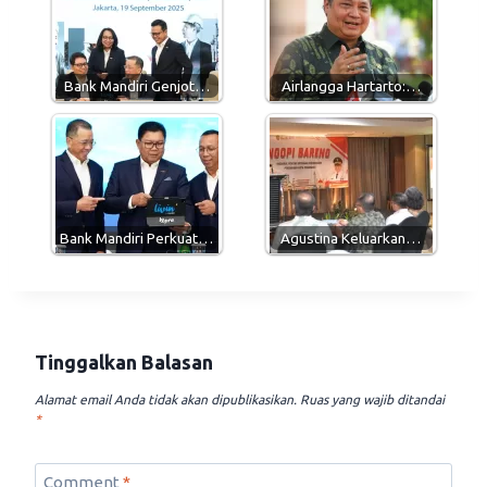
A
r
o
p
a
o
p
m
k
Bank Mandiri Genjot…
Airlangga Hartarto:…
Bank Mandiri Perkuat…
Agustina Keluarkan…
Tinggalkan Balasan
Alamat email Anda tidak akan dipublikasikan.
Ruas yang wajib ditandai
*
Comment
*