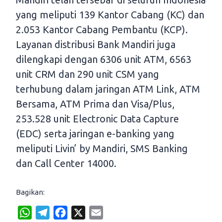
yang meliputi 139 Kantor Cabang (KC) dan
2.053 Kantor Cabang Pembantu (KCP).
Layanan distribusi Bank Mandiri juga
dilengkapi dengan 6306 unit ATM, 6563
unit CRM dan 290 unit CSM yang
terhubung dalam jaringan ATM Link, ATM
Bersama, ATM Prima dan Visa/Plus,
253.528 unit Electronic Data Capture
(EDC) serta jaringan e-banking yang
meliputi Livin’ by Mandiri, SMS Banking
dan Call Center 14000.
Bagikan:
W
T
F
X
E