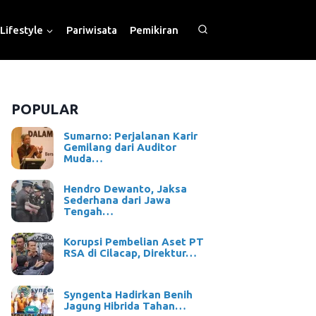
Lifestyle
Pariwisata
Pemikiran
POPULAR
Sumarno: Perjalanan Karir
Gemilang dari Auditor
Muda…
Hendro Dewanto, Jaksa
Sederhana dari Jawa
Tengah…
Korupsi Pembelian Aset PT
RSA di Cilacap, Direktur…
Syngenta Hadirkan Benih
Jagung Hibrida Tahan…