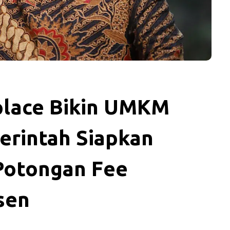
place Bikin UMKM
erintah Siapkan
Potongan Fee
sen