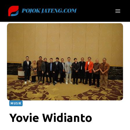
Skip
to
content
MUSIK
Yovie Widianto