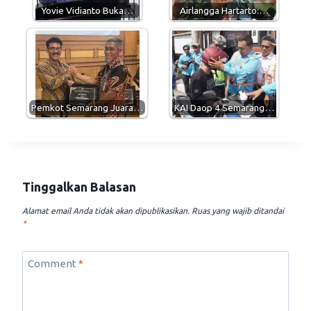
p
m
k
Yovie Vidianto Buka…
Airlangga Hartarto:…
Pemkot Semarang Juara…
KAI Daop 4 Semarang…
Tinggalkan Balasan
Alamat email Anda tidak akan dipublikasikan.
Ruas yang wajib ditandai
*
Comment
*