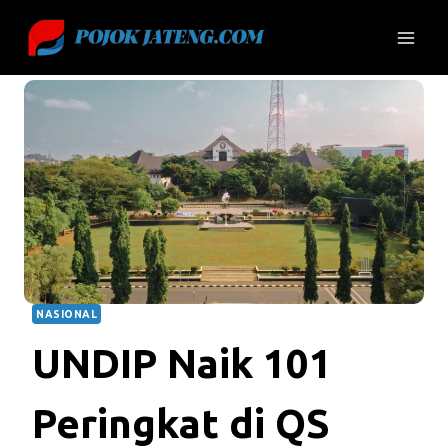
Skip
to
content
NASIONAL
UNDIP Naik 101
Peringkat di QS