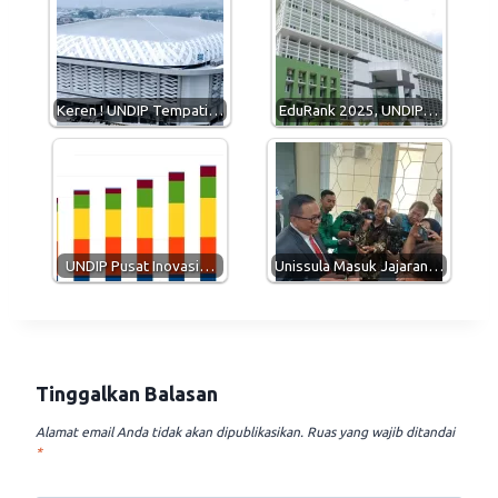
s
g
b
l
A
r
o
p
a
o
p
m
k
Keren ! UNDIP Tempati…
EduRank 2025, UNDIP…
UNDIP Pusat Inovasi…
Unissula Masuk Jajaran…
Tinggalkan Balasan
Alamat email Anda tidak akan dipublikasikan.
Ruas yang wajib ditandai
*