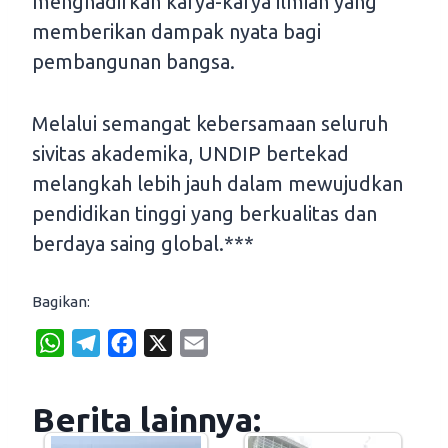
menghadirkan karya-karya ilmiah yang
memberikan dampak nyata bagi
pembangunan bangsa.
Melalui semangat kebersamaan seluruh
sivitas akademika, UNDIP bertekad
melangkah lebih jauh dalam mewujudkan
pendidikan tinggi yang berkualitas dan
berdaya saing global.***
Bagikan:
W
T
F
X
E
h
e
a
m
a
l
c
a
Berita lainnya:
t
e
e
i