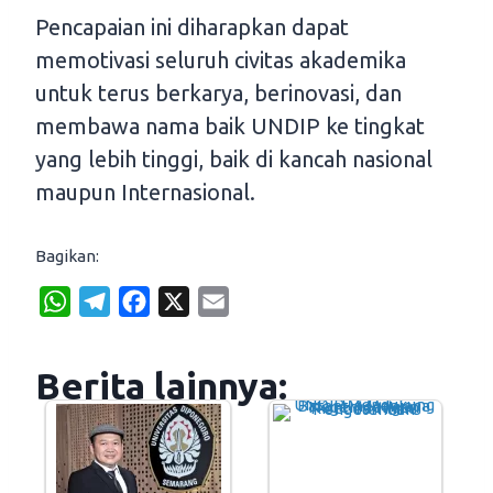
Pencapaian ini diharapkan dapat
memotivasi seluruh civitas akademika
untuk terus berkarya, berinovasi, dan
membawa nama baik UNDIP ke tingkat
yang lebih tinggi, baik di kancah nasional
maupun Internasional.
Bagikan:
W
T
F
X
E
h
e
a
m
a
l
c
a
Berita lainnya:
t
e
e
i
s
g
b
l
A
r
o
p
a
o