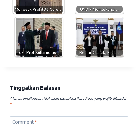
p
m
k
Menguak Profil 36 Guru…
UNDIP Mendukung…
Tok ! Prof Suharnomo…
Resmi Dilantik, Prof…
Tinggalkan Balasan
Alamat email Anda tidak akan dipublikasikan.
Ruas yang wajib ditandai
*
Comment
*