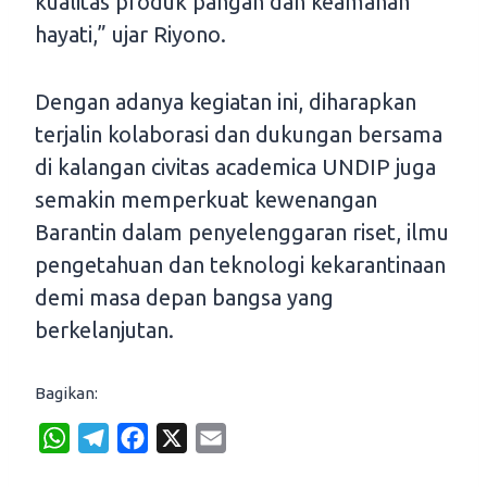
kualitas produk pangan dan keamanan
hayati,” ujar Riyono.
Dengan adanya kegiatan ini, diharapkan
terjalin kolaborasi dan dukungan bersama
di kalangan civitas academica UNDIP juga
semakin memperkuat kewenangan
Barantin dalam penyelenggaran riset, ilmu
pengetahuan dan teknologi kekarantinaan
demi masa depan bangsa yang
berkelanjutan.
Bagikan:
W
T
F
X
E
h
e
a
m