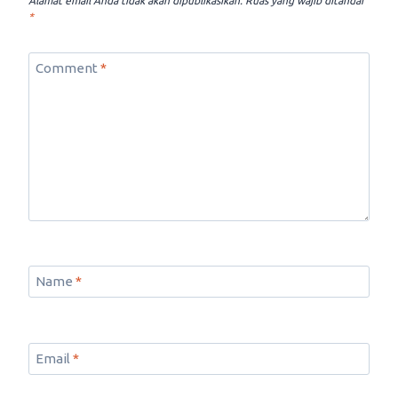
Alamat email Anda tidak akan dipublikasikan.
Ruas yang wajib ditandai
*
Comment
*
Name
*
Email
*