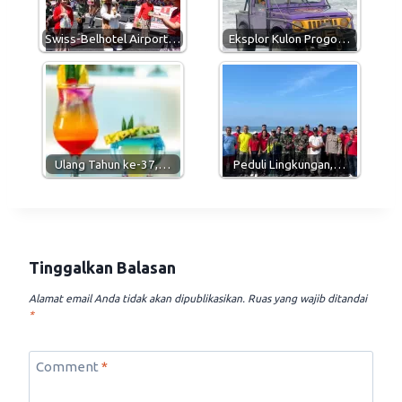
p
a
o
p
m
k
Swiss-Belhotel Airport…
Eksplor Kulon Progo…
Ulang Tahun ke-37,…
Peduli Lingkungan,…
Tinggalkan Balasan
Alamat email Anda tidak akan dipublikasikan.
Ruas yang wajib ditandai
*
Comment
*