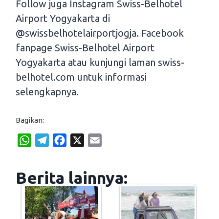
Follow juga Instagram Swiss-Belhotel
Airport Yogyakarta di
@swissbelhotelairportjogja. Facebook
fanpage Swiss-Belhotel Airport
Yogyakarta atau kunjungi laman swiss-
belhotel.com untuk informasi
selengkapnya.
Bagikan:
W
T
F
X
E
h
e
a
m
a
l
c
a
Berita lainnya:
t
e
e
i
s
g
b
l
A
r
o