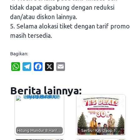
tidak dapat digabung dengan reduksi
dan/atau diskon lainnya.
5. Selama alokasi tiket dengan tarif promo
masih tersedia.
Bagikan:
W
T
F
X
E
h
e
a
m
a
l
c
a
Berita lainnya:
t
e
e
i
s
g
b
l
A
r
o
p
a
o
p
m
k
Hitung Mundur 8 Hari!…
Serbu ! KAI Daop 1…