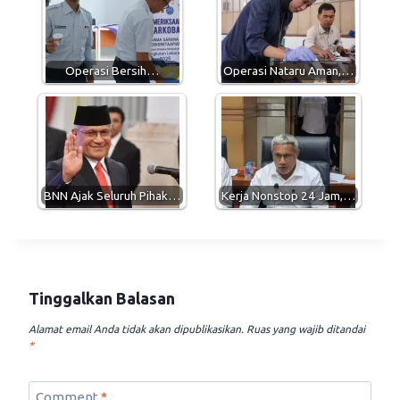
A
r
o
p
a
o
p
m
k
Operasi Bersih…
Operasi Nataru Aman,…
BNN Ajak Seluruh Pihak…
Kerja Nonstop 24 Jam,…
Tinggalkan Balasan
Alamat email Anda tidak akan dipublikasikan.
Ruas yang wajib ditandai
*
Comment
*