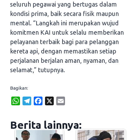
seluruh pegawai yang bertugas dalam
kondisi prima, baik secara fisik maupun
mental. “Langkah ini merupakan wujud
komitmen KAI untuk selalu memberikan
pelayanan terbaik bagi para pelanggan
kereta api, dengan memastikan setiap
perjalanan berjalan aman, nyaman, dan
selamat,” tutupnya.
Bagikan:
W
T
F
X
E
h
e
a
m
a
l
c
a
Berita lainnya:
t
e
e
i
s
g
b
l