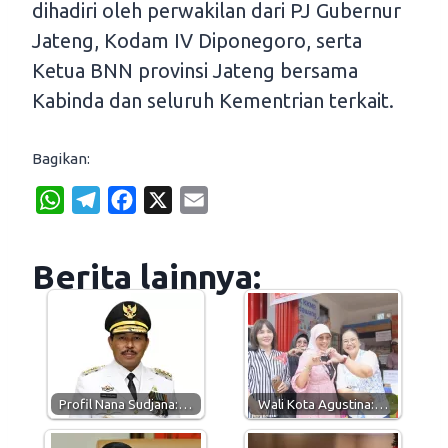
dihadiri oleh perwakilan dari PJ Gubernur
Jateng, Kodam IV Diponegoro, serta
Ketua BNN provinsi Jateng bersama
Kabinda dan seluruh Kementrian terkait.
Bagikan:
W
T
F
X
E
h
e
a
m
a
l
c
a
Berita lainnya:
t
e
e
i
s
g
b
l
A
r
o
p
a
o
p
m
k
Profil Nana Sudjana:…
Wali Kota Agustina:…