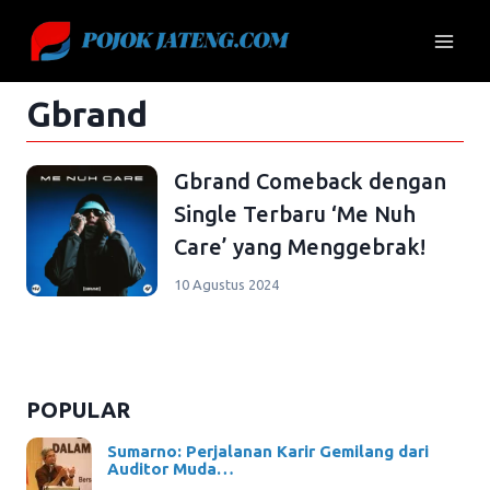
Skip
to
content
Gbrand
Gbrand Comeback dengan
Single Terbaru ‘Me Nuh
Care’ yang Menggebrak!
10 Agustus 2024
POPULAR
Sumarno: Perjalanan Karir Gemilang dari
Auditor Muda…