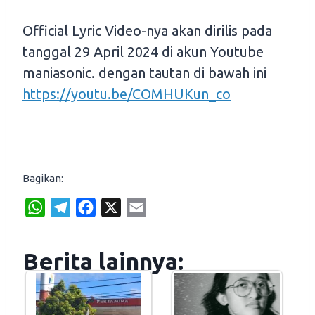
Official Lyric Video-nya akan dirilis pada
tanggal 29 April 2024 di akun Youtube
maniasonic. dengan tautan di bawah ini
https://youtu.be/COMHUKun_co
Bagikan:
W
T
F
X
E
h
e
a
m
a
l
c
a
Berita lainnya:
t
e
e
i
s
g
b
l
A
r
o