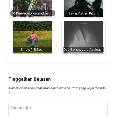
p
a
o
p
m
k
10 Penyebab Kelangkaan…
Sekar Astiari Rilis…
Single “I’ll Be…
Duo Bersaudara Azalea…
Tinggalkan Balasan
Alamat email Anda tidak akan dipublikasikan.
Ruas yang wajib ditandai
*
Comment
*