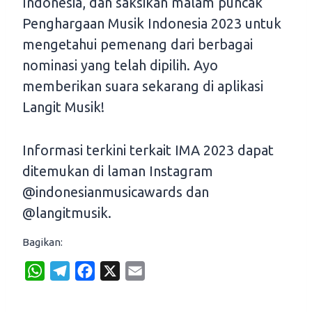
Indonesia, dan saksikan malam puncak
Penghargaan Musik Indonesia 2023 untuk
mengetahui pemenang dari berbagai
nominasi yang telah dipilih. Ayo
memberikan suara sekarang di aplikasi
Langit Musik!
Informasi terkini terkait IMA 2023 dapat
ditemukan di laman Instagram
@indonesianmusicawards dan
@langitmusik.
Bagikan:
W
T
F
X
E
h
e
a
m
a
l
c
a