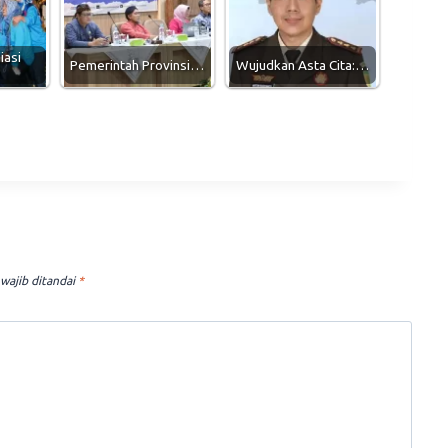
iasi
Pemerintah Provinsi…
Wujudkan Asta Cita:…
wajib ditandai
*