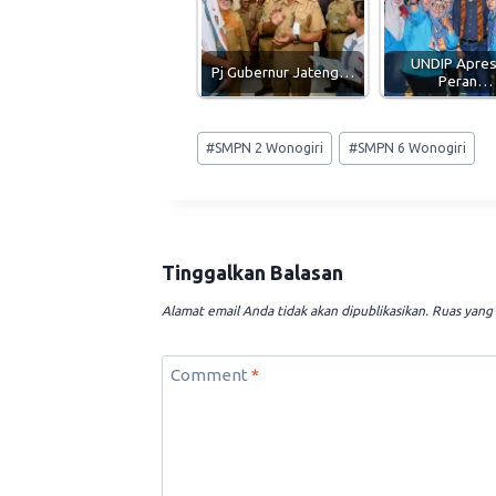
UNDIP Apres
Pj Gubernur Jateng…
Peran…
Post
#
SMPN 2 Wonogiri
#
SMPN 6 Wonogiri
Tags:
Tinggalkan Balasan
Alamat email Anda tidak akan dipublikasikan.
Ruas yang 
Comment
*