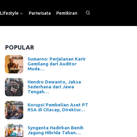
Lifestyle
Pariwisata
Pemikiran
POPULAR
Sumarno: Perjalanan Karir
Gemilang dari Auditor
Muda…
Hendro Dewanto, Jaksa
Sederhana dari Jawa
Tengah…
Korupsi Pembelian Aset PT
RSA di Cilacap, Direktur…
Syngenta Hadirkan Benih
Jagung Hibrida Tahan…