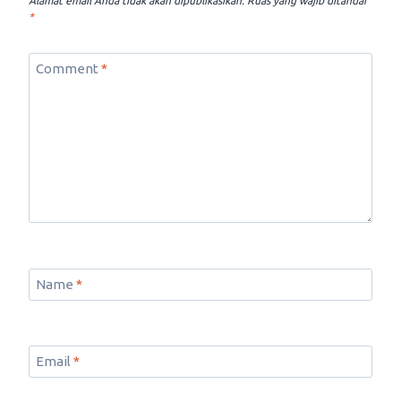
Alamat email Anda tidak akan dipublikasikan.
Ruas yang wajib ditandai
*
Comment
*
Name
*
Email
*