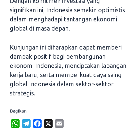
Dengan komitmen investasi yang
signifikan ini, Indonesia semakin optimistis
dalam menghadapi tantangan ekonomi
global di masa depan.
Kunjungan ini diharapkan dapat memberi
dampak positif bagi pembangunan
ekonomi Indonesia, menciptakan lapangan
kerja baru, serta memperkuat daya saing
global Indonesia dalam sektor-sektor
strategis.
Bagikan:
W
T
F
X
E
h
e
a
m