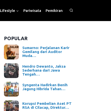
Lifestyle
Pariwisata
Pemikiran
POPULAR
Sumarno: Perjalanan Karir
Gemilang dari Auditor
Muda…
Hendro Dewanto, Jaksa
Sederhana dari Jawa
Tengah…
Syngenta Hadirkan Benih
Jagung Hibrida Tahan…
Korupsi Pembelian Aset PT
RSA di Cilacap, Direktur…