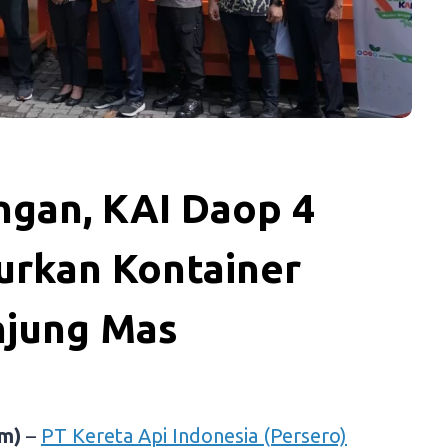
ngan, KAI Daop 4
urkan Kontainer
njung Mas
m)
–
PT Kereta Api Indonesia (Persero)