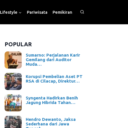
Lifestyle
Pariwisata
Pemikiran
POPULAR
Sumarno: Perjalanan Karir
Gemilang dari Auditor
Muda…
Korupsi Pembelian Aset PT
RSA di Cilacap, Direktur…
Syngenta Hadirkan Benih
Jagung Hibrida Tahan…
Hendro Dewanto, Jaksa
Sederhana dari Jawa