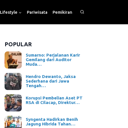
Lifestyle
Pariwisata
Pemikiran
POPULAR
Sumarno: Perjalanan Karir
Gemilang dari Auditor
Muda…
Hendro Dewanto, Jaksa
Sederhana dari Jawa
Tengah…
Korupsi Pembelian Aset PT
RSA di Cilacap, Direktur…
Syngenta Hadirkan Benih
Jagung Hibrida Tahan…