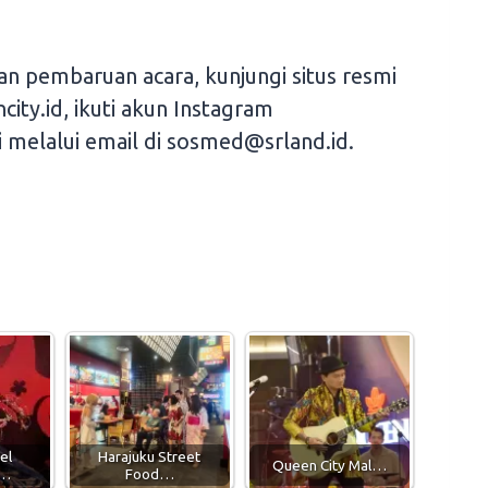
dan pembaruan acara, kunjungi situs resmi
ity.id, ikuti akun Instagram
 melalui email di sosmed@srland.id.
el
Harajuku Street
Queen City Mal…
g…
Food…