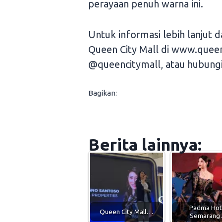
perayaan penuh warna ini.
Untuk informasi lebih lanjut 
Queen City Mall di www.queenc
@queencitymall, atau hubungi
Bagikan:
Berita lainnya:
Padma Hot
Queen City Mall…
Semaran