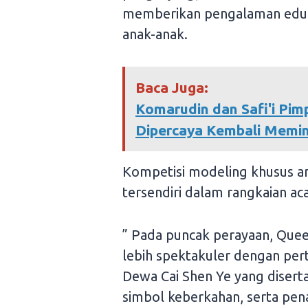
memberikan pengalaman eduka
anak-anak.
Baca Juga:
Komarudin dan Safi'i Pim
Dipercaya Kembali Memi
Kompetisi modeling khusus an
tersendiri dalam rangkaian ac
” Pada puncak perayaan, Quee
lebih spektakuler dengan pe
Dewa Cai Shen Ye yang diser
simbol keberkahan, serta pen