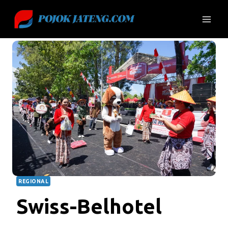
Skip
to
content
REGIONAL
Swiss-Belhotel