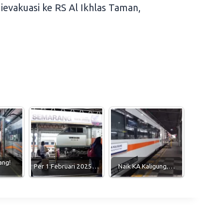
 dievakuasi ke RS Al Ikhlas Taman,
ang!
Per 1 Februari 2025…
Naik KA Kaligung,…