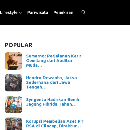
Lifestyle
Pariwisata
Pemikiran
POPULAR
Sumarno: Perjalanan Karir
Gemilang dari Auditor
Muda…
Hendro Dewanto, Jaksa
Sederhana dari Jawa
Tengah…
Syngenta Hadirkan Benih
Jagung Hibrida Tahan…
Korupsi Pembelian Aset PT
RSA di Cilacap, Direktur…