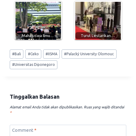
Mahasiswa Ilmu…
Turut Lestarikan…
Post
#
Bali
#
Ceko
#
IISMA
#
Palacký University Olomouc
Tags:
#
Universitas Diponegoro
Tinggalkan Balasan
Alamat email Anda tidak akan dipublikasikan.
Ruas yang wajib ditandai
*
Comment
*