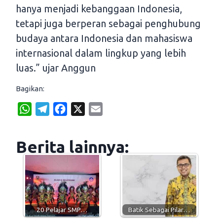
hanya menjadi kebanggaan Indonesia,
tetapi juga berperan sebagai penghubung
budaya antara Indonesia dan mahasiswa
internasional dalam lingkup yang lebih
luas.” ujar Anggun
Bagikan:
W
T
F
X
E
h
e
a
m
a
l
c
a
Berita lainnya:
t
e
e
i
s
g
b
l
A
r
o
p
a
o
p
m
k
20 Pelajar SMP…
Batik Sebagai Pilar…