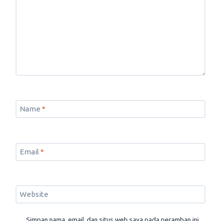
Name
*
Email
*
Website
Simpan nama, email, dan situs web saya pada peramban ini