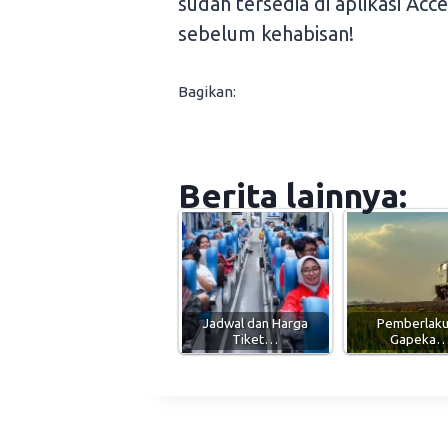
sudah tersedia di aplikasi Ac
sebelum kehabisan!
Bagikan:
Berita lainnya:
Jadwal dan Harga
Pemberlak
Tiket…
Gapeka