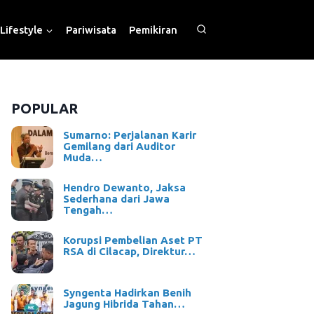
Lifestyle
Pariwisata
Pemikiran
POPULAR
Sumarno: Perjalanan Karir
Gemilang dari Auditor
Muda…
Hendro Dewanto, Jaksa
Sederhana dari Jawa
Tengah…
Korupsi Pembelian Aset PT
RSA di Cilacap, Direktur…
Syngenta Hadirkan Benih
Jagung Hibrida Tahan…