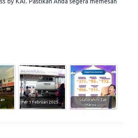
cess by KAI. Pastikan Anda segera memesan
uan
Silaturahmi Tak
Per 1 Februari 2025…
…
Harus…