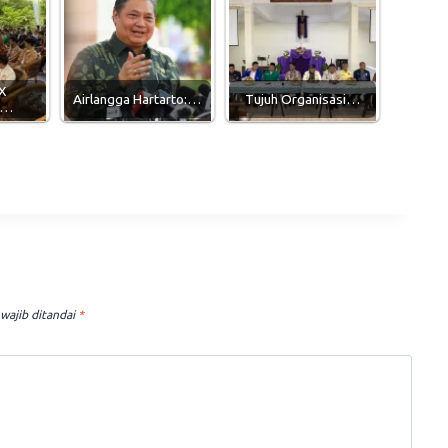
 X
Airlangga Hartarto:…
Tujuh Organisasi…
n…
wajib ditandai
*