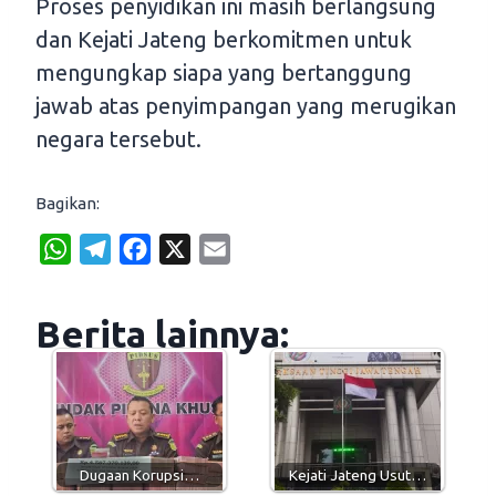
Proses penyidikan ini masih berlangsung
dan Kejati Jateng berkomitmen untuk
mengungkap siapa yang bertanggung
jawab atas penyimpangan yang merugikan
negara tersebut.
Bagikan:
W
T
F
X
E
h
e
a
m
a
l
c
a
Berita lainnya:
t
e
e
i
s
g
b
l
A
r
o
p
a
o
p
m
k
Dugaan Korupsi…
Kejati Jateng Usut…