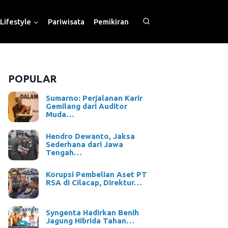
Lifestyle
Pariwisata
Pemikiran
POPULAR
Sumarno: Perjalanan Karir
Gemilang dari Auditor
Muda…
Hendro Dewanto, Jaksa
Sederhana dari Jawa
Tengah…
Korupsi Pembelian Aset PT
RSA di Cilacap, Direktur…
Syngenta Hadirkan Benih
Jagung Hibrida Tahan…