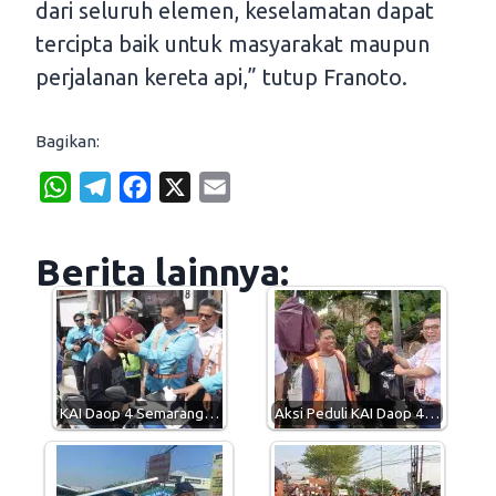
dari seluruh elemen, keselamatan dapat
tercipta baik untuk masyarakat maupun
perjalanan kereta api,” tutup Franoto.
Bagikan:
W
T
F
X
E
h
e
a
m
a
l
c
a
Berita lainnya:
t
e
e
i
s
g
b
l
A
r
o
p
a
o
p
m
k
KAI Daop 4 Semarang…
Aksi Peduli KAI Daop 4…