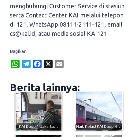
menghubungi Customer Service di stasiun
serta Contact Center KAI melalui telepon
di 121, WhatsApp 08111-2111-121, email
cs@kai.id, atau media sosial KAI121
Bagikan:
W
T
F
X
E
h
e
a
m
a
l
c
a
Berita lainnya:
t
e
e
i
s
g
b
l
A
r
o
p
a
o
p
m
k
KAI Daop 1 Jakarta…
Naik Kelas! KAI Daop 4…