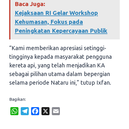
Baca Juga:
Kejaksaan RI Gelar Workshop
Kehumasan, Fokus pada
Peningkatan Kepercayaan Publik
“Kami memberikan apresiasi setinggi-
tingginya kepada masyarakat pengguna
kereta api, yang telah menjadikan KA
sebagai pilihan utama dalam bepergian
selama periode Nataru ini,” tutup Ixfan.
Bagikan:
W
T
F
X
E
h
e
a
m
a
l
c
a