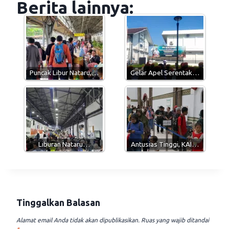
Berita lainnya:
t
e
e
i
s
g
b
l
A
r
o
p
a
o
p
m
k
Puncak Libur Nataru,…
Gelar Apel Serentak…
Liburan Nataru…
Antusias Tinggi, KAI…
Tinggalkan Balasan
Alamat email Anda tidak akan dipublikasikan.
Ruas yang wajib ditandai