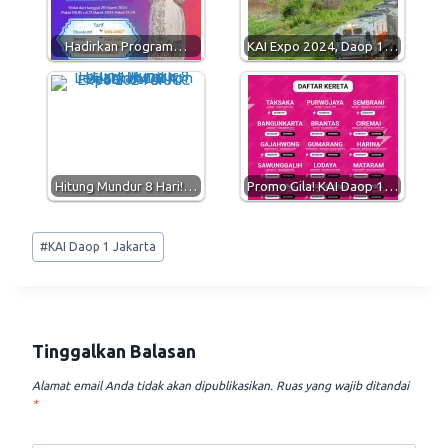
p
a
o
p
m
k
Hadirkan Program…
KAI Expo 2024, Daop 1…
Hitung Mundur 8 Hari!…
Promo Gila! KAI Daop 1…
Post
#
KAI Daop 1 Jakarta
Tags:
Tinggalkan Balasan
Alamat email Anda tidak akan dipublikasikan.
Ruas yang wajib ditandai
*