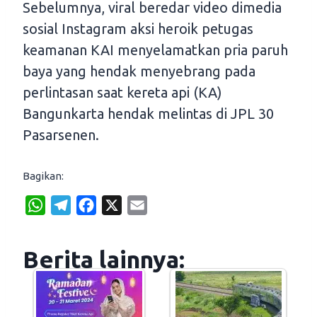
Sebelumnya, viral beredar video dimedia
sosial Instagram aksi heroik petugas
keamanan KAI menyelamatkan pria paruh
baya yang hendak menyebrang pada
perlintasan saat kereta api (KA)
Bangunkarta hendak melintas di JPL 30
Pasarsenen.
Bagikan:
W
T
F
X
E
h
e
a
m
a
l
c
a
Berita lainnya:
t
e
e
i
s
g
b
l
A
r
o