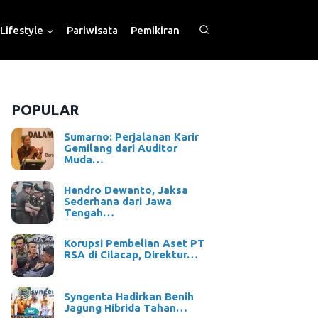
Lifestyle
Pariwisata
Pemikiran
POPULAR
Sumarno: Perjalanan Karir
Gemilang dari Auditor
Muda…
Hendro Dewanto, Jaksa
Sederhana dari Jawa
Tengah…
Korupsi Pembelian Aset PT
RSA di Cilacap, Direktur…
Syngenta Hadirkan Benih
Jagung Hibrida Tahan…