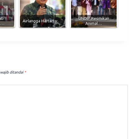
ab
UNDIP Resmikan
Airlangga Hartarto:…
n…
Animal…
wajib ditandai
*