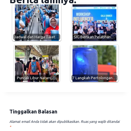
t
e
e
i
s
g
b
l
A
r
o
p
a
o
p
m
k
Jadwal dan Harga Tiket…
SIG Berikan Pelatihan…
Puncak Libur Nataru,…
7 Langkah Pertolongan…
Tinggalkan Balasan
Alamat email Anda tidak akan dipublikasikan.
Ruas yang wajib ditandai
*