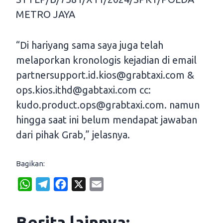
METRO JAYA
“Di hariyang sama saya juga telah
melaporkan kronologis kejadian di email
partnersupport.id.kios@grabtaxi.com &
ops.kios.ithd@gabtaxi.com cc:
kudo.product.ops@grabtaxi.com. namun
hingga saat ini belum mendapat jawaban
dari pihak Grab,” jelasnya.
Bagikan:
W
T
F
X
E
h
e
a
m
a
l
c
a
Berita lainnya: