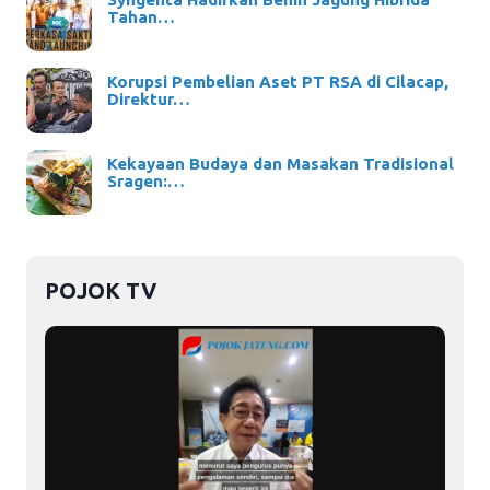
Tahan…
Korupsi Pembelian Aset PT RSA di Cilacap,
Direktur…
Kekayaan Budaya dan Masakan Tradisional
Sragen:…
POJOK TV