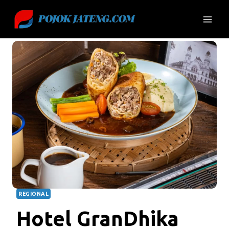
Skip
to
content
REGIONAL
Hotel GranDhika