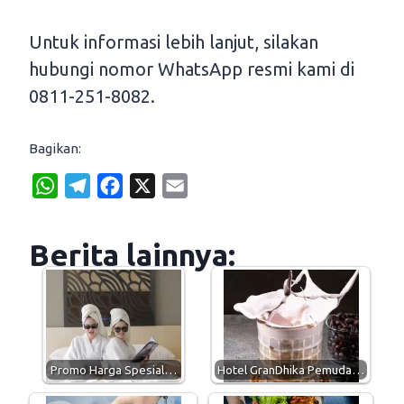
Untuk informasi lebih lanjut, silakan
hubungi nomor WhatsApp resmi kami di
0811-251-8082.
Bagikan:
W
T
F
X
E
h
e
a
m
a
l
c
a
Berita lainnya:
t
e
e
i
s
g
b
l
A
r
o
p
a
o
p
m
k
Promo Harga Spesial…
Hotel GranDhika Pemuda…