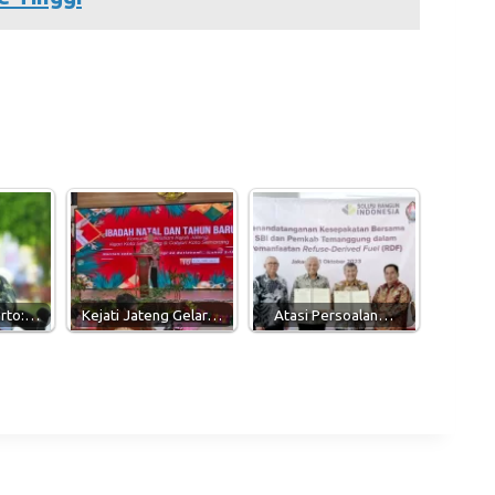
arto:…
Kejati Jateng Gelar…
Atasi Persoalan…