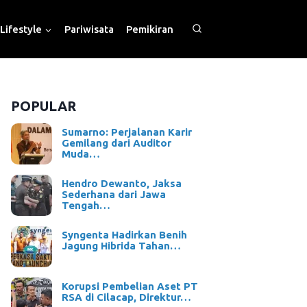
Lifestyle
Pariwisata
Pemikiran
POPULAR
Sumarno: Perjalanan Karir
Gemilang dari Auditor
Muda…
Hendro Dewanto, Jaksa
Sederhana dari Jawa
Tengah…
Syngenta Hadirkan Benih
Jagung Hibrida Tahan…
Korupsi Pembelian Aset PT
RSA di Cilacap, Direktur…