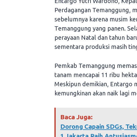
Entargo Yutri Wardono, Kepa
Perdagangan Temanggung, men
sebelumnya karena musim keri
Temanggung yang panen. Selai
perayaan Natal dan tahun ba
sementara produksi masih tin
Pemkab Temanggung memastik
tanam mencapai 11 ribu hektar
Meskipun demikian, Entargo 
kemungkinan akan naik lagi me
Baca Juga:
Dorong Capain SDGs, Tekn
1 Jakarta Raih Antusiasm