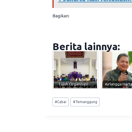
Bagikan:
Berita lainnya:
Tujuh Organisasi…
Airlangga Hart
Post
#
Cabai
#
Temanggung
Tags: