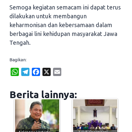
Semoga kegiatan semacam ini dapat terus
dilakukan untuk membangun
keharmonisan dan kebersamaan dalam
berbagai lini kehidupan masyarakat Jawa
Tengah.
Bagikan:
W
T
F
X
E
h
e
a
m
a
l
c
a
Berita lainnya:
t
e
e
i
s
g
b
l
A
r
o
p
a
o
p
m
k
Airlangga Hartarto:…
Tujuh Organisasi…